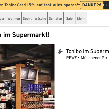
er TchiboCard 15% auf fast alles sparen!*
DANKE26
C
der
Wohnen
Sport
Wäsche
Schlafen
Sale
Mehr
o im Supermarkt!
Tchibo im Superm
tchibo_logo
REWE
Münchener Str.