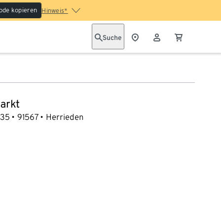
ode kopieren
Hinweis*
Suche
arkt
 35
91567
Herrieden