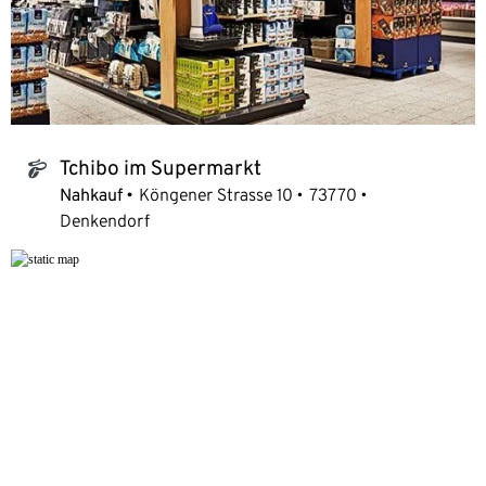
Tchibo im Supermarkt
tchibo_logo
Nahkauf
Köngener Strasse 10
73770
Denkendorf