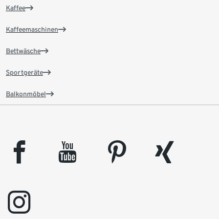
Kaffee
Kaffeemaschinen
Bettwäsche
Sportgeräte
Balkonmöbel
facebook
youtube
pinterest
xing
instagram