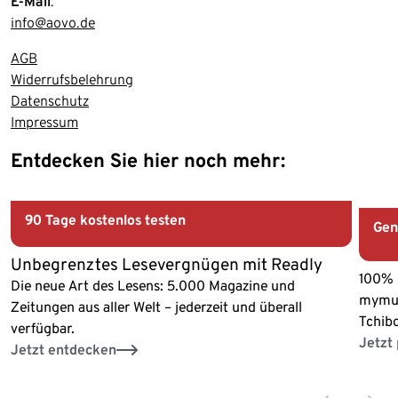
E-Mail
:
info@aovo.de
AGB
Widerrufsbelehrung
Datenschutz
Impressum
Entdecken Sie hier noch mehr:
Ende der Auflistung
Aktion
Akt
90 Tage kostenlos
testen
Gen
Unbegrenztes Lesevergnügen mit Readly
100% 
Die neue Art des Lesens: 5.000 Magazine und
mymues
Zeitungen aus aller Welt – jederzeit und überall
Tchib
verfügbar.
Jetzt
Jetzt entdecken