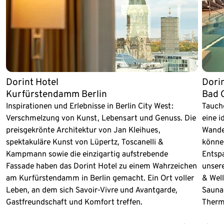
Dori
Dorint Hotel
Bad 
Kurfürstendamm Berlin
Tauche
Inspirationen und Erlebnisse in Berlin City West:
eine 
Verschmelzung von Kunst, Lebensart und Genuss. Die
Wande
preisgekrönte Architektur von Jan Kleihues,
können
spektakuläre Kunst von Lüpertz, Toscanelli &
Entspa
Kampmann sowie die einzigartig aufstrebende
unser
Fassade haben das Dorint Hotel zu einem Wahrzeichen
& Well
am Kurfürstendamm in Berlin gemacht. Ein Ort voller
Sauna
Leben, an dem sich Savoir-Vivre und Avantgarde,
Therm
Gastfreundschaft und Komfort treffen.