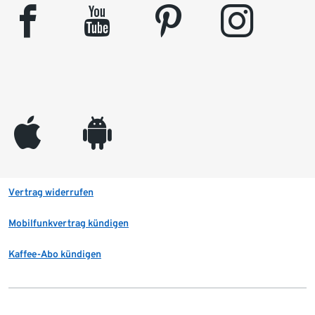
facebook
youtube
pinterest
instagram
appleinc
android
Vertrag widerrufen
Mobilfunkvertrag kündigen
Kaffee-Abo kündigen