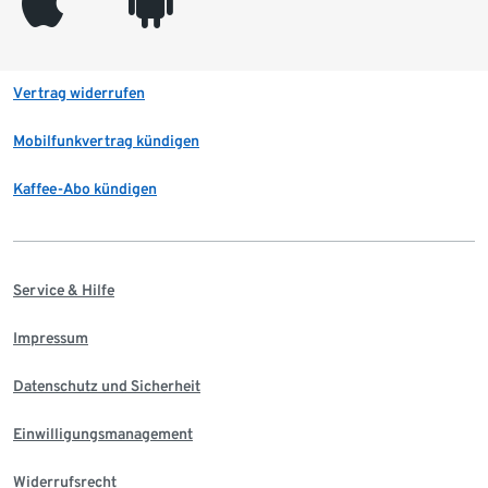
appleinc
android
Vertrag widerrufen
Mobilfunkvertrag kündigen
Kaffee-Abo kündigen
Service & Hilfe
Impressum
Datenschutz und Sicherheit
Einwilligungsmanagement
Widerrufsrecht