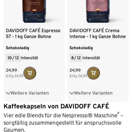
DAVIDOFF CAFÉ Espresso
DAVIDOFF CAFÉ Crema
57 - 1 kg Ganze Bohne
Intense - 1 kg Ganze Bohne
Schokoladig
Schokoladig
10
/
12
Intensität
8
/
12
Intensität
24,99
24,99
€/kg
24,99
€/kg
24,99
Weitere Varianten
Weitere Varianten
1 kg Ganze Bohne
1 kg Ganze Bohne
Kaffeekapseln von DAVIDOFF CAFÉ
8 x 1 kg Ganze Bohne
8 x 1 kg Ganze Bohne
*
Vier edle Blends für die Nespresso® Maschine
–
sorgfältig zusammengestellt für anspruchsvolle
Gaumen.