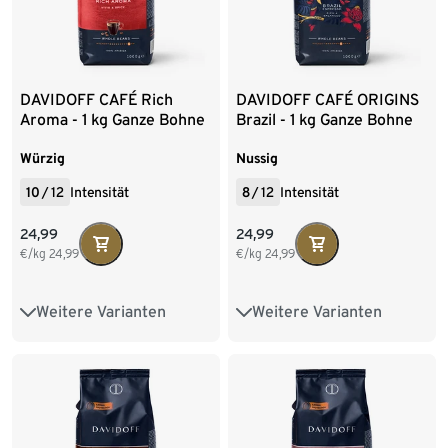
DAVIDOFF CAFÉ Rich
DAVIDOFF CAFÉ ORIGINS
Aroma - 1 kg Ganze Bohne
Brazil - 1 kg Ganze Bohne
Würzig
Nussig
10
/
12
Intensität
8
/
12
Intensität
24,99
24,99
€/kg
24,99
€/kg
24,99
Weitere Varianten
Weitere Varianten
1 kg Ganze Bohne
1 kg Ganze Bohne
8 x 1 kg Ganze Bohne
8 x 1 kg Ganze Bohne