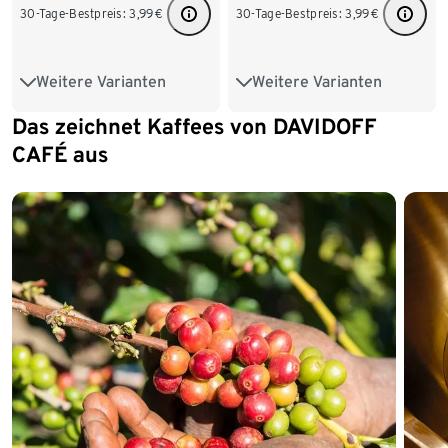
30-Tage-Bestpreis:
3,99
€
30-Tage-Bestpreis:
3,99
€
Weitere Varianten
Weitere Varianten
10 Kapseln
100 Kapseln
10 Kapseln
100 Kapseln
Das zeichnet Kaffees von DAVIDOFF
Ende der Auflistung
CAFÉ aus