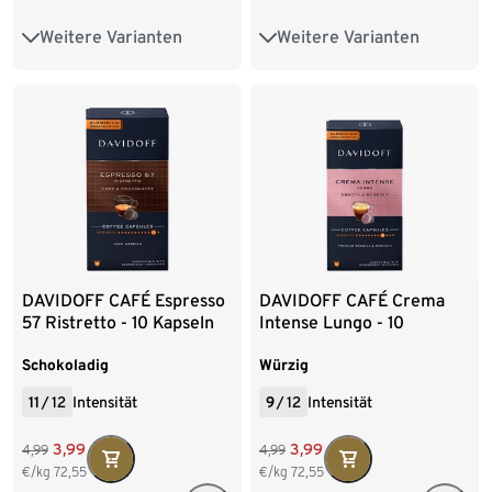
Weitere Varianten
Weitere Varianten
10 Kapseln
100 Kapseln
10 Kapseln
100 Kapseln
DAVIDOFF CAFÉ Espresso
DAVIDOFF CAFÉ Crema
57 Ristretto - 10 Kapseln
Intense Lungo - 10
Kapseln
Schokoladig
Würzig
11
/
12
Intensität
9
/
12
Intensität
3,99
3,99
4,99
4,99
€/kg
72,55
€/kg
72,55