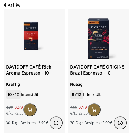
4 Artikel
DAVIDOFF CAFÉ Rich
DAVIDOFF CAFÉ ORIGINS
Aroma Espresso - 10
Brazil Espresso - 10
Kapseln
Kapseln
Kräftig
Nussig
10
/
12
Intensität
8
/
12
Intensität
3,99
3,99
4,99
4,99
€/kg
72,55
€/kg
72,55
30-Tage-Bestpreis:
3,99
€
30-Tage-Bestpreis:
3,99
€