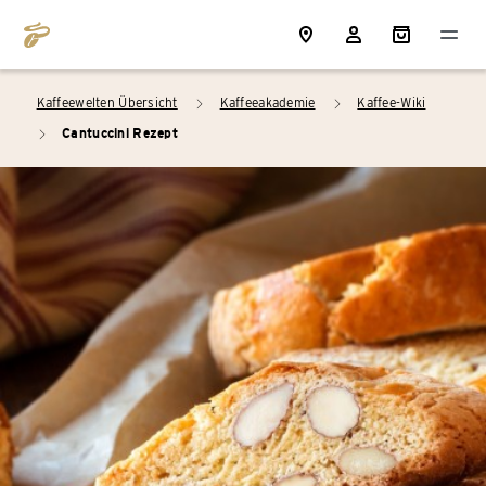
Kaffeewelten Übersicht
Kaffeeakademie
Kaffee-Wiki
arrow_right
arrow_right
Cantuccini Rezept
arrow_right