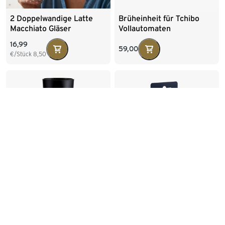
2 Doppelwandige Latte
Brüheinheit für Tchibo
Macchiato Gläser
Vollautomaten
16,99
59,00
€/Stück
8,50
Coffee-to-go-Becher,
durgol®
Anthrazit
Reinigungstabletten​ für
Kaffeeöle
6,99
7,99
12,99
€/Stück
0,70
30-Tage-Bestpreis:
6,99
€
+4