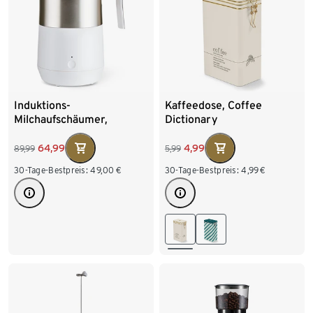
Induktions-
Kaffeedose, Coffee
Milchaufschäumer,
Dictionary
cremeweiß
64,99
4,99
89,99
5,99
30-Tage-Bestpreis:
49,00
€
30-Tage-Bestpreis:
4,99
€