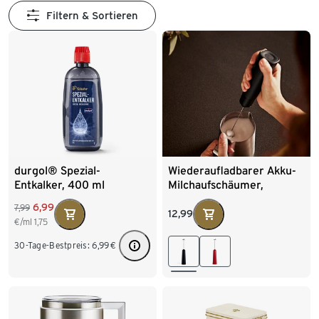
Filtern & Sortieren
durgol® Spezial-
Wiederaufladbarer Akku-
Entkalker, 400 ml
Milchaufschäumer,
schwarz
6,99
7,99
12,99
€/ml
1,75
30-Tage-Bestpreis:
6,99
€