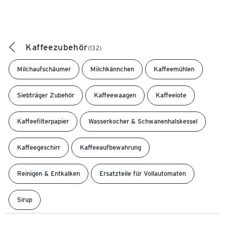
Kaffeezubehör
(132)
Milchaufschäumer
Milchkännchen
Kaffeemühlen
Siebträger Zubehör
Kaffeewaagen
Kaffeelote
Kaffeefilterpapier
Wasserkocher & Schwanenhalskessel
Kaffeegeschirr
Kaffeeaufbewahrung
Reinigen & Entkalken
Ersatzteile für Vollautomaten
Sirup