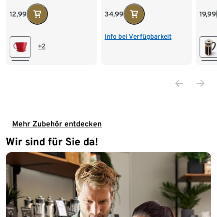
cham
12,99
34,99
19,99
Info bei Verfügbarkeit
+2
Mehr Zubehör entdecken
Wir sind für Sie da!