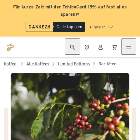
Für kurze Zeit mit der TchiboCard 15% auf fast alles
sparen!*
DANKE26
Code kopieren
Hinweis*
Kaffee
Alle Kaffees
Limited Editions
Raritäten