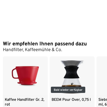
Wir empfehlen Ihnen passend dazu
Ende der Auflistung
Handfilter, Kaffeemühle & Co.
Bald wieder verfügbar
Kaffee Handfilter Gr. 2,
BEEM Pour Over, 0,75 l
Sieb
rot
ml, 6