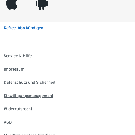
appleinc
android
Kaffee-Abo kündigen
Service & Hilfe
Impressum
Datenschutz und Sicherheit
Einwilligungsmanagement
Widerrufsrecht
AGB