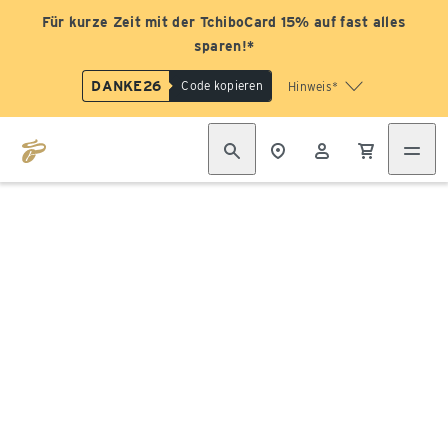
Für kurze Zeit mit der TchiboCard 15% auf fast alles
sparen!*
DANKE26
Code kopieren
Hinweis*