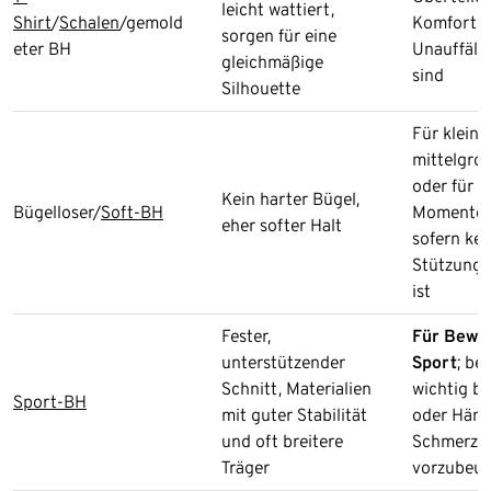
leicht wattiert,
Shirt
/
Schalen
/gemold
Komfort 
sorgen für eine
eter BH
Unauffälli
gleichmäßige
sind
Silhouette
Für kleine
mittelgro
oder für 
Kein harter Bügel,
Bügelloser/
Soft-BH
Momente z
eher softer Halt
sofern kei
Stützung e
ist
Fester,
Für Bewe
unterstützender
Sport
; be
Schnitt, Materialien
wichtig be
Sport-BH
mit guter Stabilität
oder Häng
und oft breitere
Schmerze
Träger
vorzubeu