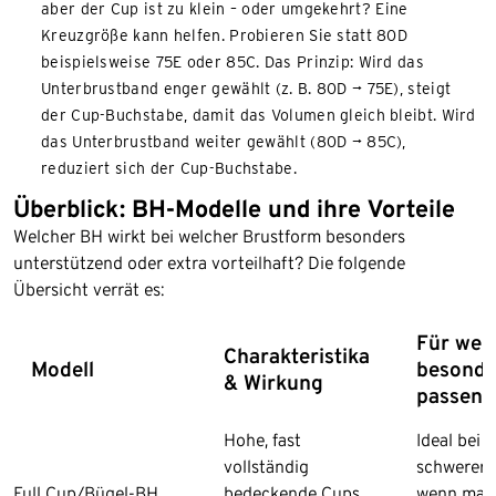
aber der Cup ist zu klein – oder umgekehrt? Eine
Kreuzgröße kann helfen. Probieren Sie statt 80D
beispielsweise 75E oder 85C. Das Prinzip: Wird das
Unterbrustband enger gewählt (z. B. 80D → 75E), steigt
der Cup-Buchstabe, damit das Volumen gleich bleibt. Wird
das Unterbrustband weiter gewählt (80D → 85C),
reduziert sich der Cup-Buchstabe.
Überblick: BH-Modelle und ihre Vorteile
Welcher BH wirkt bei welcher Brustform besonders
unterstützend oder extra vorteilhaft? Die folgende
Übersicht verrät es:
Für we
Charakteristika
Modell
besonde
& Wirkung
passend
Hohe, fast
Ideal bei g
vollständig
schwerer 
Full Cup/
Bügel-BH
bedeckende Cups
wenn maxi