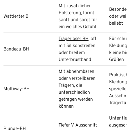
Mit zusätzlicher
Besonders 
Polsterung, formt
Wattierter BH
oder weic
sanft und sorgt für
beliebt
ein weiches Gefühl
Trägerloser BH
, oft
Für schult
mit Silikonstreifen
Kleidung; 
Bandeau-BH
oder breitem
kleine bis 
Unterbrustband
Größen
Mit abnehmbaren
Praktisch 
oder verstellbaren
Kleidungs
Trägern, die
Multiway-BH
speziellen
unterschiedlich
Ausschnit
getragen werden
Trägerfüh
können
Unter tief
Tiefer V-Ausschnitt,
ausgeschn
Plunge-BH