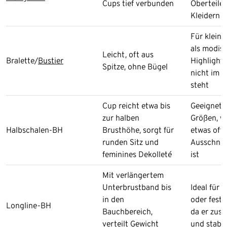
Cups tief verbunden
Oberteile
Kleidern
Für kleine
als modis
Leicht, oft aus
Bralette/
Bustier
Highlight,
Spitze, ohne Bügel
nicht im 
steht
Cup reicht etwa bis
Geeignet f
zur halben
Größen, w
Halbschalen-BH
Brusthöhe, sorgt für
etwas off
runden Sitz und
Ausschnit
feminines Dekolleté
ist
Mit verlängertem
Unterbrustband bis
Ideal für 
in den
oder festl
Longline-BH
Bauchbereich,
da er zusä
verteilt Gewicht
und stabil