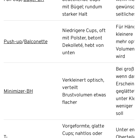
mit Bügel; rundum
gewünscht
starker Halt
seitliches
Für Hänge
Niedrigere Cups, oft
kleinere B
mit Polster, betont
Push-up
/
Balconette
mehr opti
Dekolleté, hebt von
Volumen 
unten
wird
Bei große
wenn das
Verkleinert optisch,
Erscheinu
verteilt
Minimizer-BH
geglättet
Brustvolumen etwas
unter Kle
flacher
weniger h
soll
Vorgeformte, glatte
Unter eng
Cups; nahtlos oder
T-
Oberteile