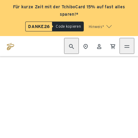
Für kurze Zeit mit der TchiboCard 15% auf fast alles
sparen!*
DANKE26
Code kopieren
Hinweis*