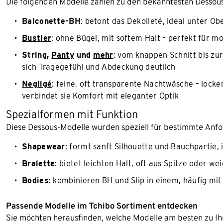
Die folgenden Modelle zählen zu den bekanntesten Dessous
Balconette-BH
: betont das Dekolleté, ideal unter 
Bustier
: ohne Bügel, mit softem Halt – perfekt für m
String,
Panty
und
mehr
: vom knappen Schnitt bis zu
sich Tragegefühl und Abdeckung deutlich
Negligé
: feine, oft transparente Nachtwäsche – locke
verbindet sie Komfort mit eleganter Optik
Spezialformen mit Funktion
Diese Dessous-Modelle wurden speziell für bestimmte Anfo
Shapewear
: formt sanft Silhouette und Bauchpartie,
Bralette
: bietet leichten Halt, oft aus Spitze oder 
Bodies
: kombinieren BH und Slip in einem, häufig mi
Passende Modelle im Tchibo Sortiment entdecken
Sie möchten herausfinden, welche Modelle am besten zu I