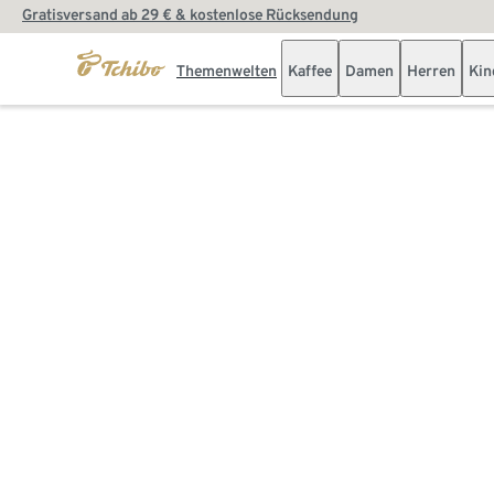
Gratisversand ab 29 € & kostenlose Rücksendung
Themenwelten
Kaffee
Damen
Herren
Kin