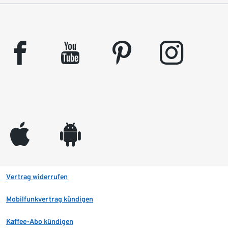
facebook
youtube
pinterest
instagram
appleinc
android
Vertrag widerrufen
Mobilfunkvertrag kündigen
Kaffee-Abo kündigen