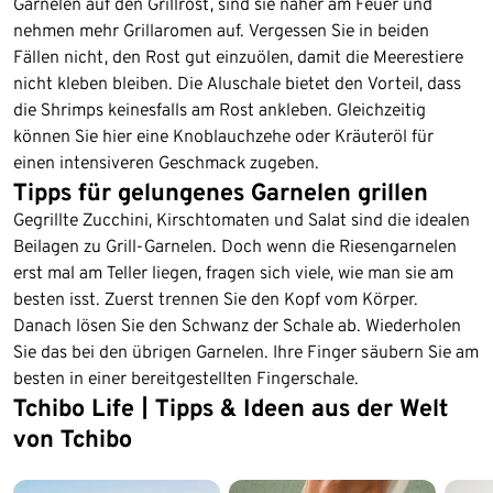
Garnelen auf den Grillrost, sind sie näher am Feuer und
nehmen mehr Grillaromen auf. Vergessen Sie in beiden
Fällen nicht, den Rost gut einzuölen, damit die Meerestiere
nicht kleben bleiben. Die Aluschale bietet den Vorteil, dass
die Shrimps keinesfalls am Rost ankleben. Gleichzeitig
können Sie hier eine Knoblauchzehe oder Kräuteröl für
einen intensiveren Geschmack zugeben.
Tipps für gelungenes Garnelen grillen
Gegrillte Zucchini, Kirschtomaten und Salat sind die idealen
Beilagen zu Grill-Garnelen. Doch wenn die Riesengarnelen
erst mal am Teller liegen, fragen sich viele, wie man sie am
besten isst. Zuerst trennen Sie den Kopf vom Körper.
Danach lösen Sie den Schwanz der Schale ab. Wiederholen
Sie das bei den übrigen Garnelen. Ihre Finger säubern Sie am
besten in einer bereitgestellten Fingerschale.
Tchibo Life | Tipps & Ideen aus der Welt
Ende der Auflistung
von Tchibo