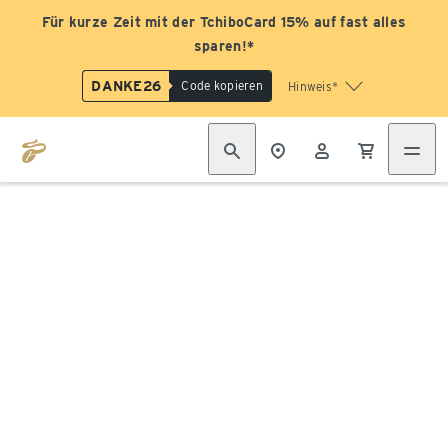
Für kurze Zeit mit der TchiboCard 15% auf fast alles
sparen!*
DANKE26
Code kopieren
Hinweis*