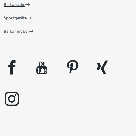
Bettwäsche
Sportgeräte
Balkonmöbel
facebook
youtube
pinterest
xing
instagram