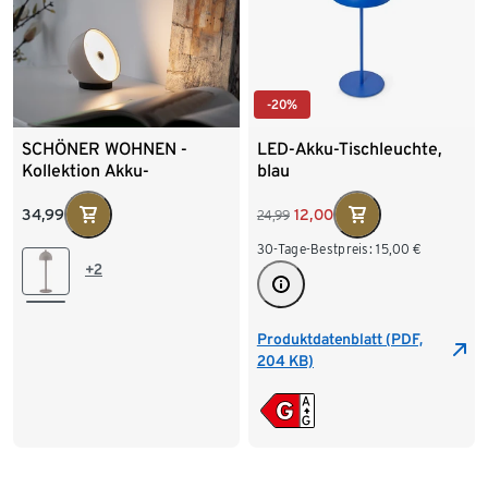
-20%
SCHÖNER WOHNEN -
LED-Akku-Tischleuchte,
Kollektion Akku-
blau
Tischleuchte »Bellis«,
sandbrise
34,99
12,00
24,99
30-Tage-Bestpreis:
15,00
€
+2
Produktdatenblatt (PDF,
204 KB)