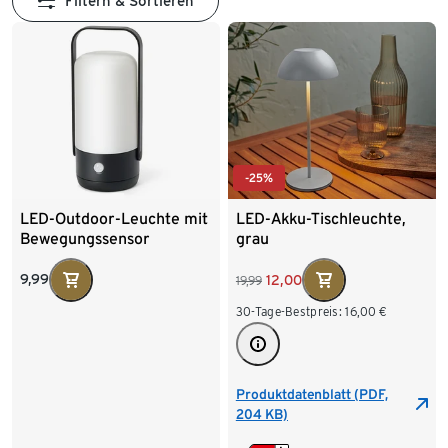
Filtern & Sortieren
-25%
LED-Outdoor-Leuchte mit
LED-Akku-Tischleuchte,
Bewegungssensor
grau
9,99
12,00
19,99
30-Tage-Bestpreis:
16,00
€
Produktdatenblatt (PDF,
204 KB)