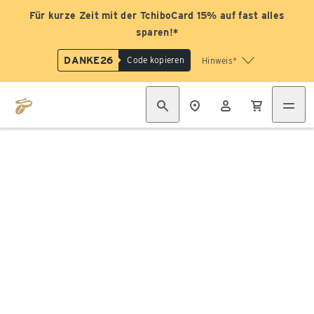
Für kurze Zeit mit der TchiboCard 15% auf fast alles
sparen!*
DANKE26
Code kopieren
Hinweis*