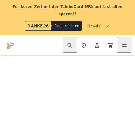
Für kurze Zeit mit der TchiboCard 15% auf fast alles
sparen!*
DANKE26
Code kopieren
Hinweis*