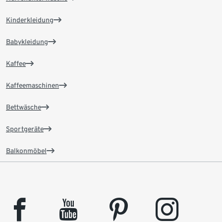
Kinderkleidung
Babykleidung
Kaffee
Kaffeemaschinen
Bettwäsche
Sportgeräte
Balkonmöbel
facebook
youtube
pinterest
instagram