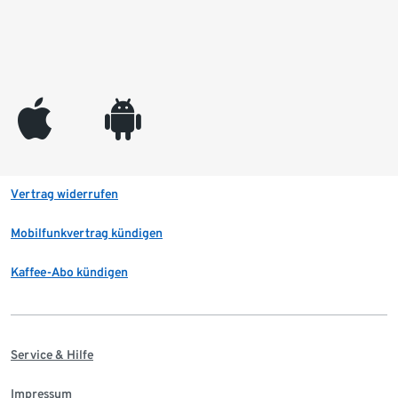
appleinc
android
Vertrag widerrufen
Mobilfunkvertrag kündigen
Kaffee-Abo kündigen
Service & Hilfe
Impressum