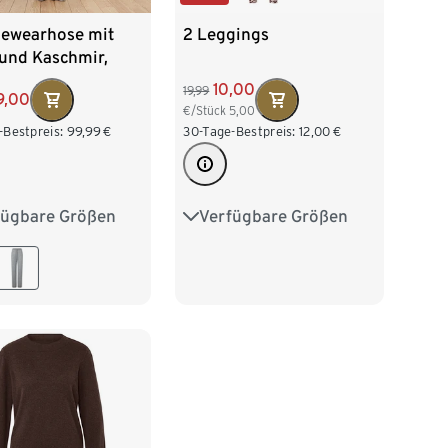
ewearhose mit
2 Leggings
 und Kaschmir,
lbraun
10,00
19,99
9,00
€/Stück
5,00
-Bestpreis:
99,99
€
30-Tage-Bestpreis:
12,00
€
fügbare Größen
Verfügbare Größen
38
M 40/42
S 36/38
M 40/42
/46
XL 48/50
L 44/46
XL 48/50
XXL 52/54