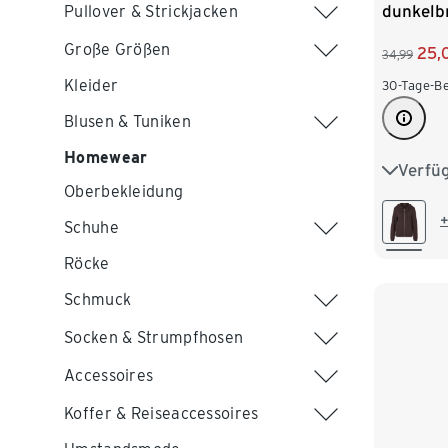
dunkelb
Pullover & Strickjacken
Große Größen
25,
34,99
Kleider
30-Tage-Be
Blusen & Tuniken
Homewear
Verfü
S 36/38
Oberbekleidung
L 44/46
+
Schuhe
XXL 52
Röcke
Schmuck
Socken & Strumpfhosen
Accessoires
Koffer & Reiseaccessoires