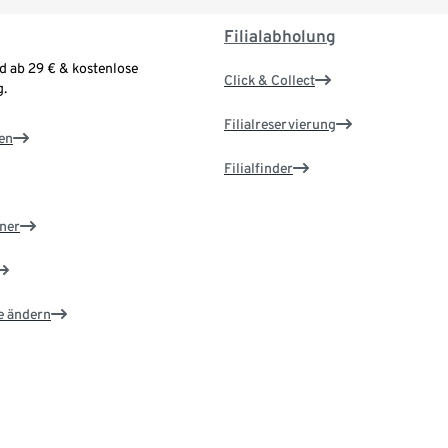
Filialabholung
d ab 29 € & kostenlose
Click & Collect
.
Filialreservierung
en
Filialfinder
ner
e ändern