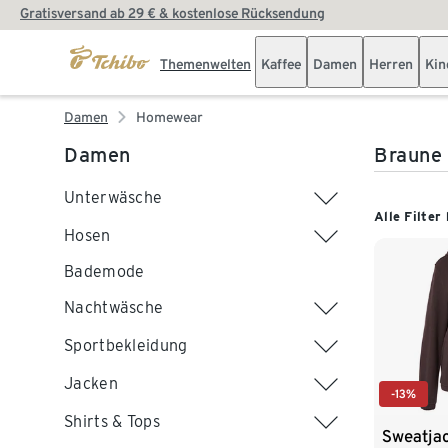
Gratisversand ab 29 € & kostenlose Rücksendung
Themenwelten
Kaffee
Damen
Herren
Kin
Damen
Homewear
Damen
Braune
Unterwäsche
Alle Filter
Hosen
Bademode
Nachtwäsche
Sportbekleidung
Jacken
-13%
Shirts & Tops
Sweatjac