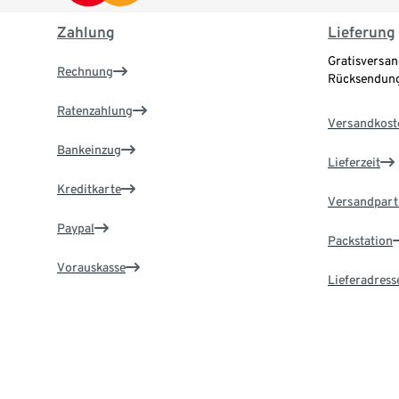
Zahlung
Lieferung
Gratisversan
Rechnung
Rücksendung
Ratenzahlung
Versandkost
Bankeinzug
Lieferzeit
Kreditkarte
Versandpart
Paypal
Packstation
Vorauskasse
Lieferadress
Zahlung in der Filiale