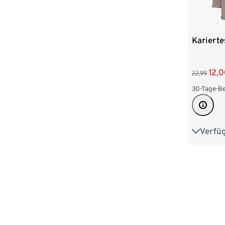
Karierte
12,
22,99
30-Tage-Be
Verfü
S 36/38
L 44/46
XXL 52