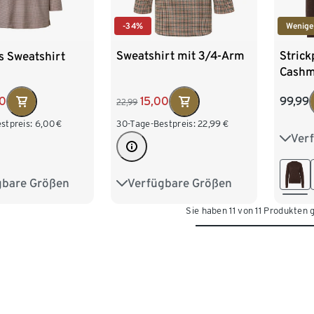
-34%
Wenige
Sweatshirt mit 3/4-Arm
Strick
s Sweatshirt
Cashm
15,00
99,99
00
22,99
30-Tage-Bestpreis:
22,99
€
stpreis:
6,00
€
Ver
S 36/
L 44
Verfügbare Größen
gbare Größen
S 36/38
M 40/42
M 40/42
Sie haben 11 von 11 Produkten
L 44/46
XL 48/50
XL 48/50
XXL 52/54
/54