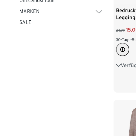
Umstandsmode
Bedruck
MARKEN
Legging
SALE
15,
24,99
30-Tage-Be
Verfü
S 36/38
L 44/46
XXL 52