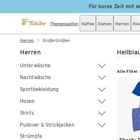
Für kurze Zeit mit d
Themenwelten
Kaffee
Damen
Herren
Kin
Herren
Große Größen
Herren
Hellbla
Unterwäsche
Alle Filter
Nachtwäsche
Sportbekleidung
Hosen
Shirts
Pullover & Strickjacken
Strümpfe