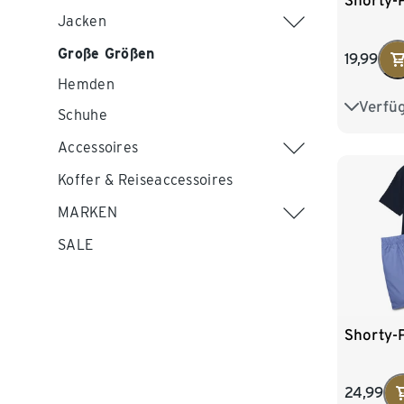
Shorty-
Jacken
Große Größen
19,99
Hemden
Verfü
S 44/46
Schuhe
L 52/54
Accessoires
Koffer & Reiseaccessoires
XXL 60
MARKEN
SALE
Shorty-
24,99