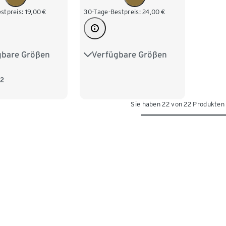
stpreis:
19,00
€
30-Tage-Bestpreis:
24,00
€
gbare Größen
Verfügbare Größen
M 48/50
S 44/46
M 48/50
XL 56/58
L 52/54
XL 56/58
2
/62
XXL 60/62
Sie haben 22 von 22 Produkten