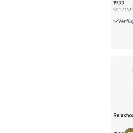
19,99
€/Stück
5,0
Verfü
S/4
XL/7
4XL/10
Relaxho