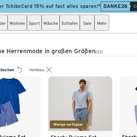
er TchiboCard 15% auf fast alles sparen!*
DANKE26
C
der
Wohnen
Sport
Wäsche
Schlafen
Sale
Mehr
ue Herrenmode in großen Größen
(22)
 löschen
Hellblau
Wenige verfügbar