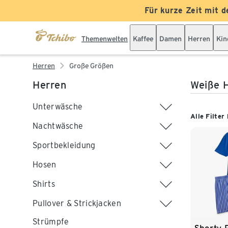
Für kurze Zeit mit d
Themenwelten
Kaffee
Damen
Herren
Kin
Herren
Große Größen
Herren
Weiße 
Unterwäsche
Alle Filter
Nachtwäsche
Sportbekleidung
Hosen
Shirts
Pullover & Strickjacken
Strümpfe