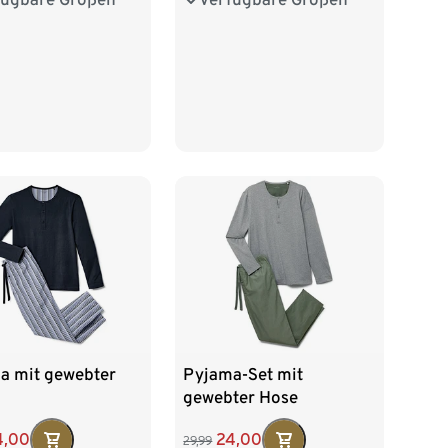
/54
XL 56/58
L 52/54
XL 56/58
60/62
XXL 60/62
a mit gewebter
Pyjama-Set mit
gewebter Hose
4,00
24,00
29,99