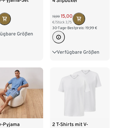
y-Pyjama-Set
4 Slipboxer
15,00
19,99
€/Stück
3,75
30-Tage-Bestpreis:
19,99
€
fügbare Größen
/46
M 48/50
/54
XL 56/58
Verfügbare Größen
S/4
M/5
L/6
60/62
XL/7
XXL/8
3XL/9
4XL/10
2 T-Shirts mit V-
y-Pyjama