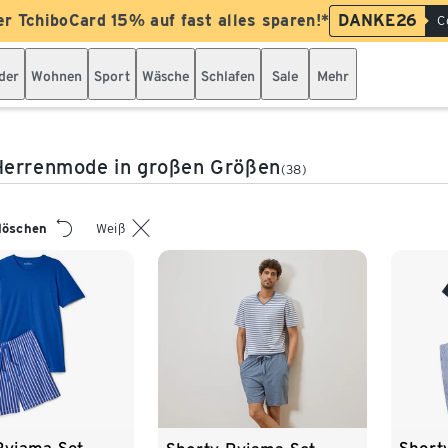
er TchiboCard 15% auf fast alles sparen!*
DANKE26
C
der
Wohnen
Sport
Wäsche
Schlafen
Sale
Mehr
Herrenmode in großen Größen
(38)
 löschen
Weiß