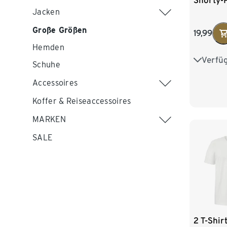
Shorty-
Jacken
Große Größen
19,99
Hemden
Verfü
S 44/46
Schuhe
L 52/54
Accessoires
Koffer & Reiseaccessoires
XXL 60
MARKEN
SALE
2 T-Shir