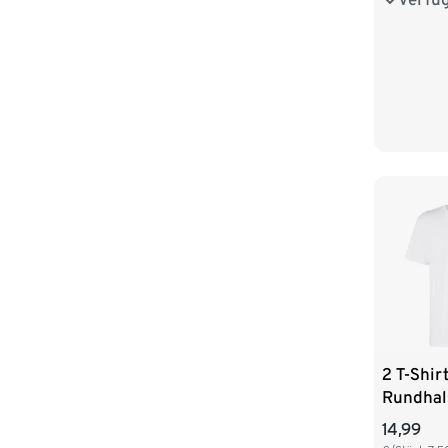
L 52/54
XXL 60
4XL 68/
2 T-Shir
Rundhal
14,99