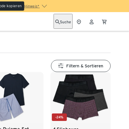
ode kopieren
Hinweis*
Suche
Filtern & Sortieren
-24%