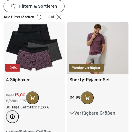
Filtern & Sortieren
Alle Filter löschen
Rot
-24%
Wenige verfügbar
4 Slipboxer
Shorty-Pyjama-Set
15,00
19,99
24,99
€/Stück
3,75
30-Tage-Bestpreis:
19,99
€
Verfügbare Größen
S 44/46
M 48/50
L 52/54
XL 56/58
Verfügbare Größen
S/4
M/5
L/6