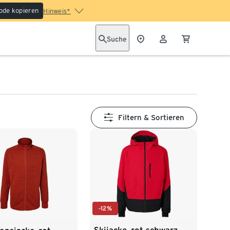
ode kopieren
Hinweis*
Suche
Filtern & Sortieren
-12%