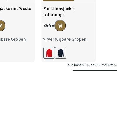
jacke mit Weste
Funktionsjacke,
rotorange
29,99
gbare Größen
Verfügbare Größen
M 48/50
S 44/46
M 48/50
XL 56/58
L 52/54
XL 56/58
/62
XXL 60/62
Sie haben 10 von 10 Produkten