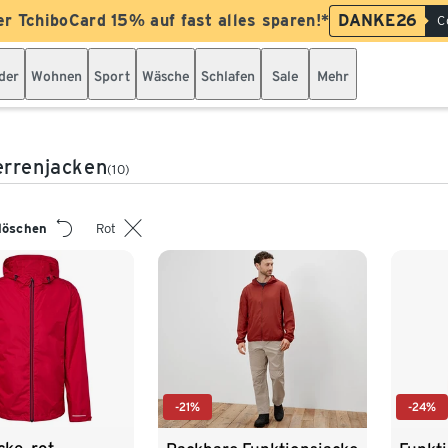
er TchiboCard 15% auf fast alles sparen!*
DANKE26
C
der
Wohnen
Sport
Wäsche
Schlafen
Sale
Mehr
errenjacken
(10)
 löschen
Rot
-21%
-24%