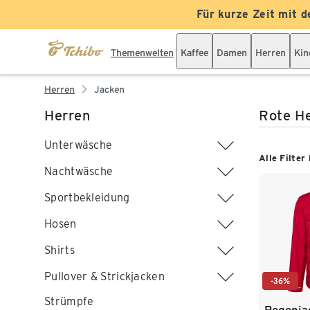
Für kurze Zeit mit d
Themenwelten
Kaffee
Damen
Herren
Kin
Herren
Jacken
Herren
Rote H
Unterwäsche
Alle Filter
Nachtwäsche
Sportbekleidung
Hosen
Shirts
Pullover & Strickjacken
-36%
Strümpfe