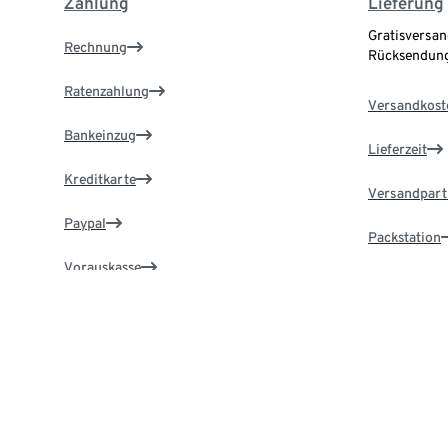
Zahlung
Lieferung
Gratisversan
Rechnung
Rücksendung
Ratenzahlung
Versandkost
Bankeinzug
Lieferzeit
Kreditkarte
Versandpart
Paypal
Packstation
Vorauskasse
Lieferadress
Zahlung in der Filiale
Service & Hilfe
TchiboCar