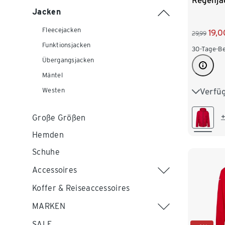
Regenjac
Jacken
Fleecejacken
19,0
29,99
Funktionsjacken
30-Tage-Be
Übergangsjacken
Mäntel
Verfü
Westen
XS
S
XXL
+
Große Größen
Hemden
Schuhe
Accessoires
Koffer & Reiseaccessoires
MARKEN
SALE