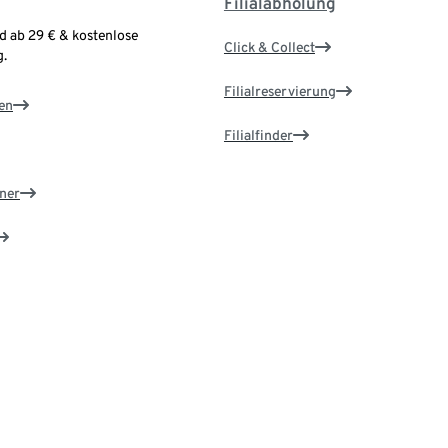
Filialabholung
d ab 29 € & kostenlose
Click & Collect
.
Filialreservierung
en
Filialfinder
ner
e ändern
d
Rund um unsere Produkte