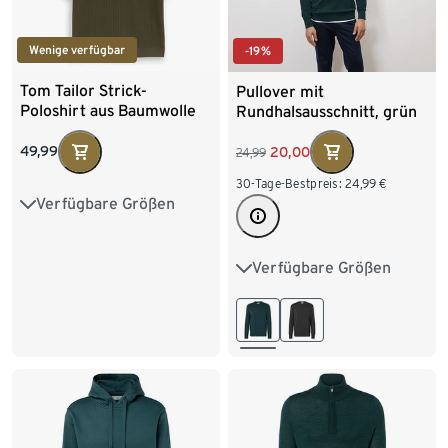
Wenige verfügbar
-19%
Tom Tailor Strick-
Pullover mit
Poloshirt aus Baumwolle
Rundhalsausschnitt, grün
meliert
49,99
20,00
24,99
30-Tage-Bestpreis:
24,99
€
Verfügbare Größen
S
M
L
XL
XXL
Verfügbare Größen
S 44/46
M 48/50
L 52/54
XL 56/58
XXL 60/62
3XL 64/66
4XL 68/70