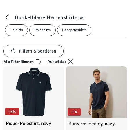
Dunkelblaue Herrenshirts
(38)
T-Shirts
Poloshirts
Langarmshirts
Filtern & Sortieren
Alle Filter löschen
Dunkelblau
-14%
-11%
Piqué-Poloshirt, navy
Kurzarm-Henley, navy