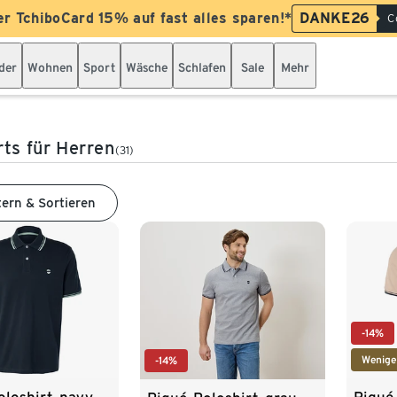
er TchiboCard 15% auf fast alles sparen!*
DANKE26
C
der
Wohnen
Sport
Wäsche
Schlafen
Sale
Mehr
rts für Herren
(31)
tern & Sortieren
-14%
Wenige
-14%