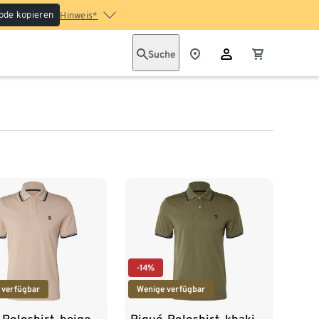
ode kopieren
Hinweis*
Suche
-14%
 verfügbar
Wenige verfügbar