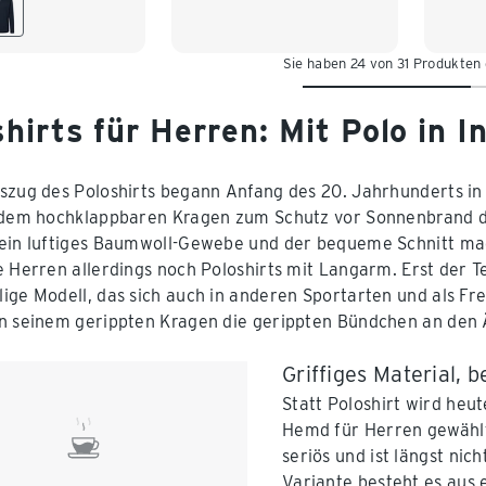
XL 56/58
/62
Sie haben 24 von 31 Produkten
hirts für Herren: Mit Polo in In
szug des Poloshirts begann Anfang des 20. Jahrhunderts in
 dem hochklappbaren Kragen zum Schutz vor Sonnenbrand di
ein luftiges Baumwoll-Gewebe und der bequeme Schnitt mac
e Herren allerdings noch Poloshirts mit Langarm. Erst der 
ige Modell, das sich auch in anderen Sportarten und als Frei
n seinem gerippten Kragen die gerippten Bündchen an den
Griffiges Material, 
Statt Poloshirt wird heut
Hemd für Herren gewählt.
seriös und ist längst nic
Variante besteht es aus e