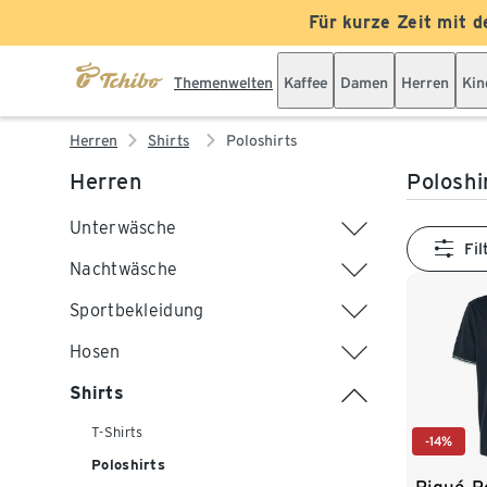
Für kurze Zeit mit d
Themenwelten
Kaffee
Damen
Herren
Kin
Herren
Shirts
Poloshirts
Herren
Poloshi
Unterwäsche
Fil
Nachtwäsche
Sportbekleidung
Hosen
Shirts
T-Shirts
-14%
Poloshirts