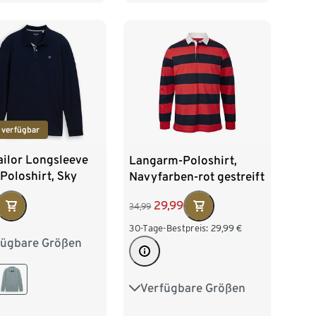
XXL 60/62
3XL 64/66
4XL 68/70
 verfügbar
ailor Longsleeve
Langarm-Poloshirt,
Poloshirt, Sky
Navyfarben-rot gestreift
n Blue
29,99
34,99
30-Tage-Bestpreis:
29,99
€
fügbare Größen
M
L
XL
XXL
Verfügbare Größen
S 44/46
M 48/50