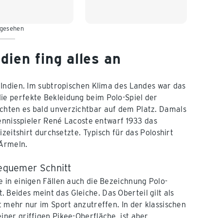
L 52/54
XL 56/58
XXL 60/62
3XL 64/66
 gesehen
4XL 68/70
5XL 72/74
dien fing alles an
 Indien. Im subtropischen Klima des Landes war das
e perfekte Bekleidung beim Polo-Spiel der
hten es bald unverzichtbar auf dem Platz. Damals
Tennisspieler René Lacoste entwarf 1933 das
zeitshirt durchsetzte. Typisch für das Poloshirt
 Ärmeln.
bequemer Schnitt
e in einigen Fällen auch die Bezeichnung Polo-
 Beides meint das Gleiche. Das Oberteil gilt als
ht mehr nur im Sport anzutreffen. In der klassischen
iner griffigen Pikee-Oberfläche, ist aber