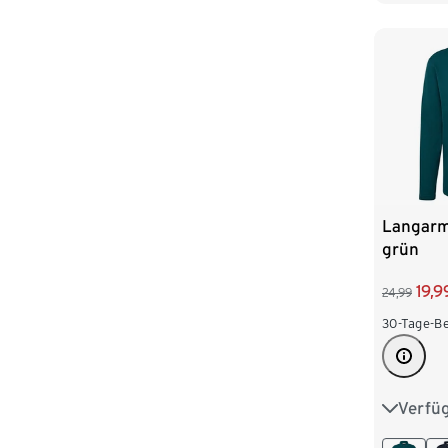
XXL 60
Langarm
grün
19,9
24,99
30-Tage-Be
Verfü
S 44/46