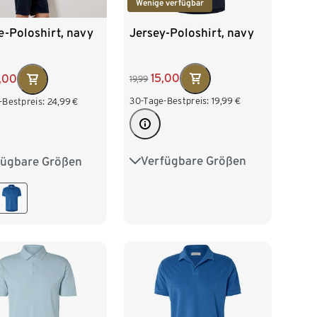
Wenige verfügbar
Jersey-Poloshirt, navy
e-Poloshirt, navy
15,00
7,00
19,99
30-Tage-Bestpreis:
19,99
€
-Bestpreis:
24,99
€
Verfügbare Größen
fügbare Größen
S 44/46
M 48/50
/50
L 52/54
L 52/54
XL 56/58
/58
XXL 60/62
XXL 60/62