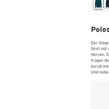
L 52/54
XXL 60
Polos
Der Siege
Shirt mit
Herren. S
trugen di
kurzärmel
sind nebe