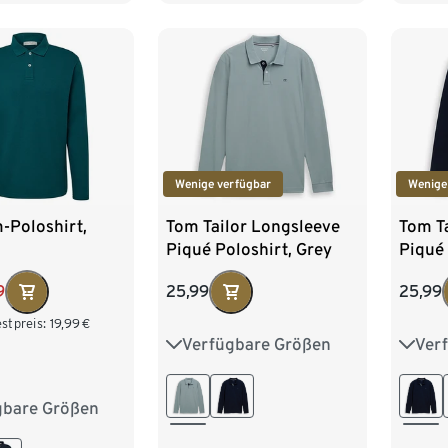
/62
Wenige verfügbar
Wenige
-Poloshirt,
Tom Tailor Longsleeve
Tom T
Piqué Poloshirt, Grey
Piqué 
Mint
Captai
9
25,99
25,99
stpreis:
19,99
€
Verfügbare Größen
Ver
S
M
L
XL
XXL
S
gbare Größen
M 48/50