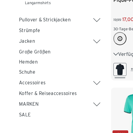
Piqué-Po
Langarmshirts
17,0
Pullover & Strickjacken
19,99
30-Tage-Be
Strümpfe
Jacken
Große Größen
Verfü
S 44/46
Hemden
L 52/54
+
Schuhe
XXL 60
Accessoires
Koffer & Reiseaccessoires
4XL 68/
MARKEN
SALE