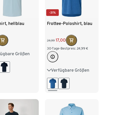
-31%
irt, hellblau
Frottee-Poloshirt, blau
17,00
24,99
30-Tage-Bestpreis:
24,99
€
fügbare Größen
/46
M 48/50
/54
XL 56/58
Verfügbare Größen
M 48/50
L 52/54
60/62
XL 56/58
XXL 60/62