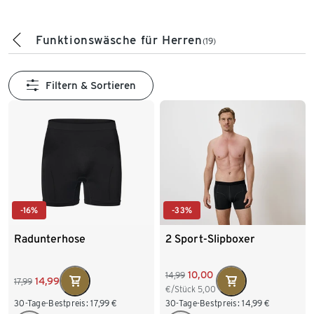
Funktionswäsche für Herren
(19)
Filtern & Sortieren
-16%
-33%
Radunterhose
2 Sport-Slipboxer
10,00
14,99
14,99
17,99
€/Stück
5,00
30-Tage-Bestpreis:
17,99
€
30-Tage-Bestpreis:
14,99
€