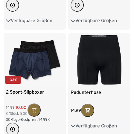
Verfügbare Größen
Verfügbare Größen
S 44/46
M 48/50
S/4
M/5
L/6
L 52/54
XL 56/58
XL/7
XXL/8
XXL 60/62
-33%
2 Sport-Slipboxer
Radunterhose
10,00
14,99
14,99
€/Stück
5,00
30-Tage-Bestpreis:
14,99
€
Verfügbare Größen
S 44/46
M 48/50