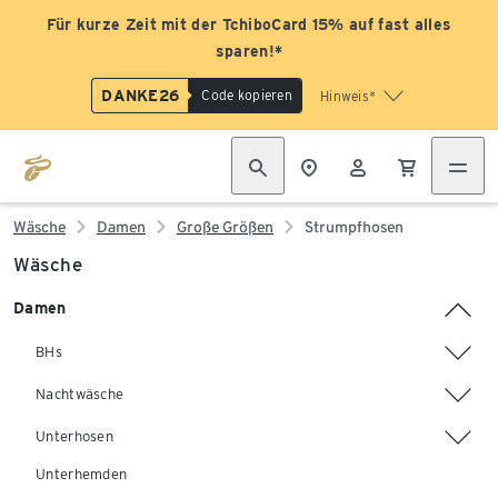
Für kurze Zeit mit der TchiboCard 15% auf fast alles
sparen!*
DANKE26
Code kopieren
Hinweis*
Wäsche
Damen
Große Größen
Strumpfhosen
Wäsche
Damen
BHs
Nachtwäsche
Unterhosen
Unterhemden