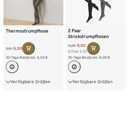
2 Paar
Thermostrumpfhose
Strickstrumpfhosen
9,00
16,99
6,00
9,99
€/Paar
4,50
30-Tage-Bestpreis:
8,00
€
30-Tage-Bestpreis:
6,00
€
Verfügbare Größen
Verfügbare Größen
S 36/38
M 40/42
S 36/38
M 40/42
L 44/46
XL 48/50
L 44/46
XL 48/50
XXL 52/54
XXL 52/54