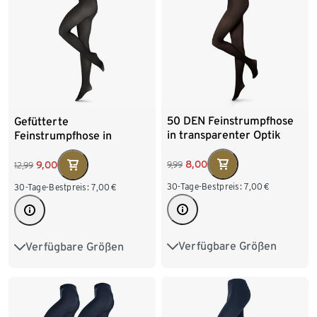
XXL 52/54
50 DEN Feinstrumpfhose
Gefütterte
in transparenter Optik
Feinstrumpfhose in
transparenter Optik
8,00
9,00
9,99
12,99
30-Tage-Bestpreis:
7,00
€
30-Tage-Bestpreis:
7,00
€
Verfügbare Größen
Verfügbare Größen
S 36/38
M 40/42
S 36/38
M 40/42
L 44/46
XL 48/50
L 44/46
XL 48/50
XXL 52/54
XXL 52/54