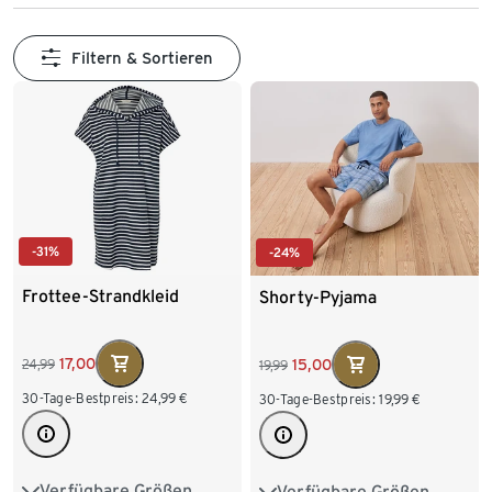
Filtern & Sortieren
-31%
-24%
Frottee-Strandkleid
Shorty-Pyjama
17,00
15,00
24,99
19,99
30-Tage-Bestpreis:
24,99
€
30-Tage-Bestpreis:
19,99
€
Verfügbare Größen
Verfügbare Größen
S 36/38
M 40/42
S 44/46
M 48/50