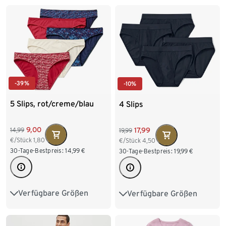
L 44/46
XL 48/50
XL/7
XXL/8
3XL/9
XXL 52/54
4XL/10
-39%
-10%
5 Slips, rot/creme/blau
4 Slips
9,00
17,99
14,99
19,99
€/Stück
1,80
€/Stück
4,50
30-Tage-Bestpreis:
14,99
€
30-Tage-Bestpreis:
19,99
€
Verfügbare Größen
Verfügbare Größen
XS 32/34
S 36/38
M/5
L/6
XL/7
M 40/42
L 44/46
XXL/8
3XL/9