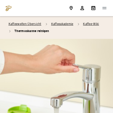
Kaffeewelten Übersicht
Kaffeeakademie
Kaffee-Wiki
arrow_right
arrow_right
Thermoskanne reinigen
arrow_right