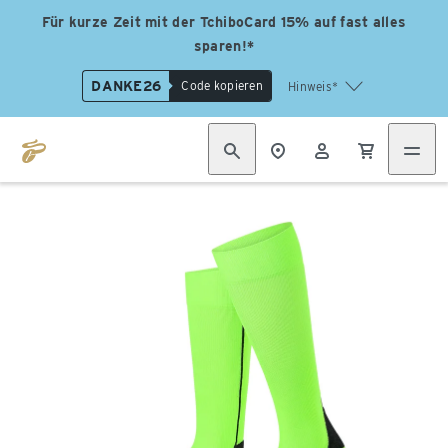
Für kurze Zeit mit der TchiboCard 15% auf fast alles
sparen!*
DANKE26
Code kopieren
Hinweis*