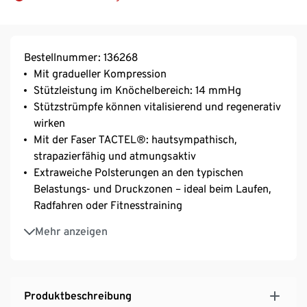
Bestellnummer: 136268
Mit gradueller Kompression
Stützleistung im Knöchelbereich: 14 mmHg
Stützstrümpfe können vitalisierend und regenerativ
wirken
Mit der Faser TACTEL®: hautsympathisch,
strapazierfähig und atmungsaktiv
Extraweiche Polsterungen an den typischen
Belastungs- und Druckzonen – ideal beim Laufen,
Radfahren oder Fitnesstraining
70% Stützleistung im Wadenbereich
Mehr anzeigen
100% Stützleistung im Knöchelbereich
Weich gepolsterte Sohle
Extraflache Zehennaht
LYCRA® ENERGIZE™ mit graduellem Druckverlauf
Produktbeschreibung
– kann das Gefühl von müden, schweren Beinen