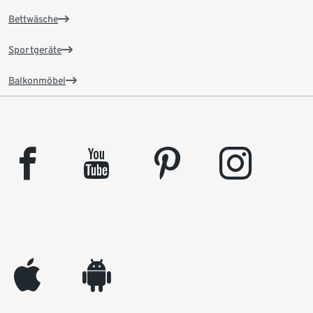
Bettwäsche
Sportgeräte
Balkonmöbel
facebook
youtube
pinterest
instagram
appleinc
android