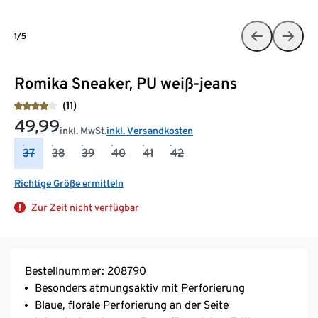
1/5
Romika Sneaker, PU weiß-jeans
(11)
49,99
inkl. MwSt.
inkl. Versandkosten
37
38
39
40
41
42
Richtige Größe ermitteln
Zur Zeit nicht verfügbar
Bestellnummer: 208790
Besonders atmungsaktiv mit Perforierung
Blaue, florale Perforierung an der Seite