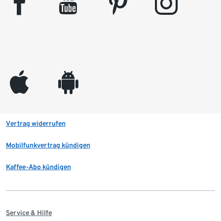
facebook
youtube
pinterest
instagram
appleinc
android
Vertrag widerrufen
Mobilfunkvertrag kündigen
Kaffee-Abo kündigen
Service & Hilfe