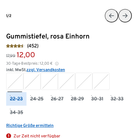
1/2
Gummistiefel, rosa Einhorn
(452)
12,00
17,99
30-Tage-Bestpreis:
12,00
€
inkl. MwSt.
zzgl. Versandkosten
22-23
24-25
26-27
28-29
30-31
32-33
34-35
Richtige Größe ermitteln
Zur Zeit nicht verfügbar