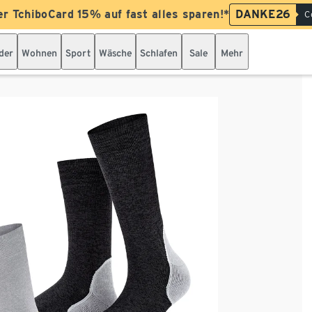
er TchiboCard 15% auf fast alles sparen!*
DANKE26
C
der
Wohnen
Sport
Wäsche
Schlafen
Sale
Mehr