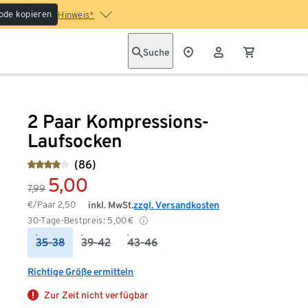
ode kopieren
Hinweis*
Suche
2 Paar Kompressions-
Laufsocken
(86)
5,00
7,99
€/Paar
2,50
inkl. MwSt.
zzgl. Versandkosten
30-Tage-Bestpreis:
5,00
€
35-38
39-42
43-46
Richtige Größe ermitteln
Zur Zeit nicht verfügbar