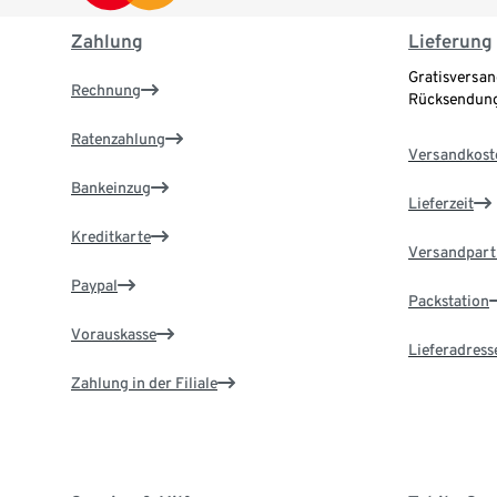
Zahlung
Lieferung
Gratisversan
Rechnung
Rücksendung
Ratenzahlung
Versandkost
Bankeinzug
Lieferzeit
Kreditkarte
Versandpart
Paypal
Packstation
Vorauskasse
Lieferadress
Zahlung in der Filiale