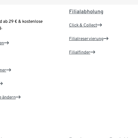
Filialabholung
d ab 29 € & kostenlose
Click & Collect
.
Filialreservierung
en
Filialfinder
ner
e ändern