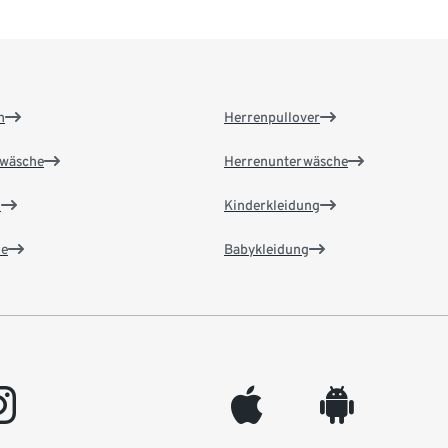
n
Herrenpullover
wäsche
Herrenunterwäsche
n
Kinderkleidung
e
Babykleidung
gram
appleinc
android