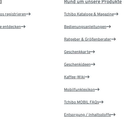
d
Rund um unsere Produkte
os registrieren
Tchibo Kataloge & Magazine
le entdecken
Bedienungsanleitungen
Ratgeber & Größenberater
Geschenkkarte
Geschenkideen
Kaffee-Wiki
Mobilfunklexikon
Tchibo MOBIL FAQs
Entsorgung / Inhaltsstoffe