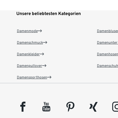
Unsere beliebtesten Kategorien
Damenmode
Damenbluse
Damenschmuck
Damenunter
Damenkleider
Damenhose
Damenpullover
Damenschuh
Damensporthosen
facebook
youtube
pinterest
xing
insta