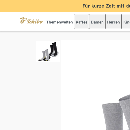
Für kurze Zeit mit d
Themenwelten
Kaffee
Damen
Herren
Kin