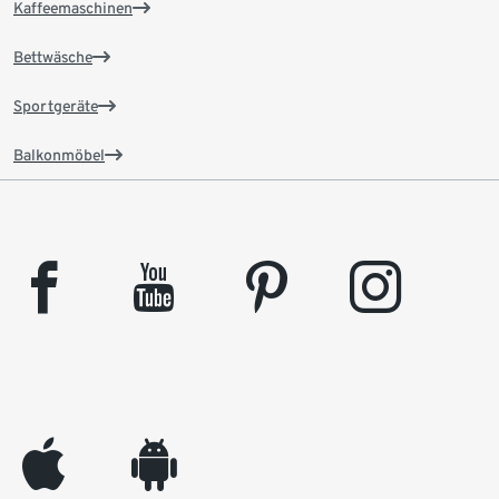
Kaffeemaschinen
Bettwäsche
Sportgeräte
Balkonmöbel
facebook
youtube
pinterest
instagram
appleinc
android