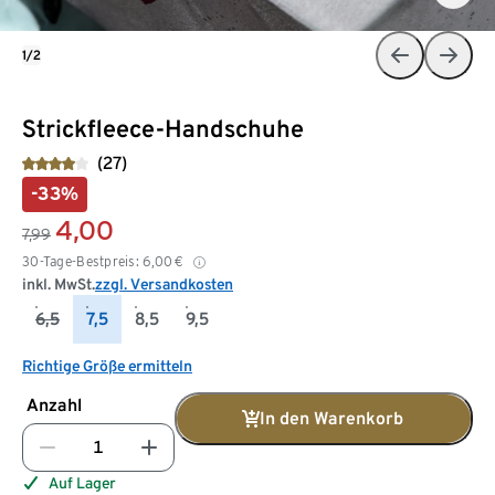
1/2
Strickfleece-Handschuhe
(27)
-33%
4,00
7,99
30-Tage-Bestpreis:
6,00
€
inkl. MwSt.
zzgl. Versandkosten
6,5
7,5
8,5
9,5
Richtige Größe ermitteln
Anzahl
In den Warenkorb
Auf Lager