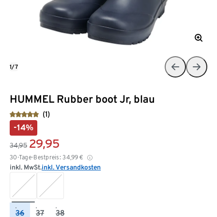
1/7
HUMMEL Rubber boot Jr, blau
(1)
-14%
29,95
34,95
30-Tage-Bestpreis:
34,99
€
inkl. MwSt.
inkl. Versandkosten
36
37
38