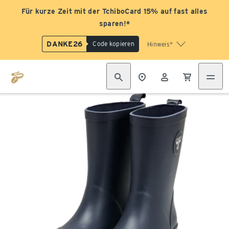
Für kurze Zeit mit der TchiboCard 15% auf fast alles
sparen!*
DANKE26
Code kopieren
Hinweis*