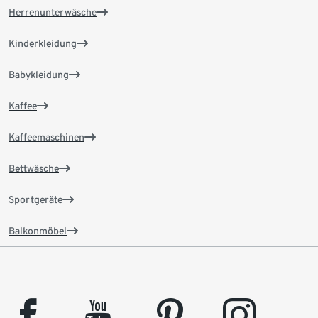
Herrenunterwäsche
Kinderkleidung
Babykleidung
Kaffee
Kaffeemaschinen
Bettwäsche
Sportgeräte
Balkonmöbel
facebook
youtube
pinterest
instagram