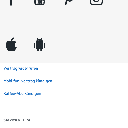
appleinc
android
Vertrag widerrufen
Mobilfunkvertrag kündigen
Kaffee-Abo kündigen
Service & Hilfe