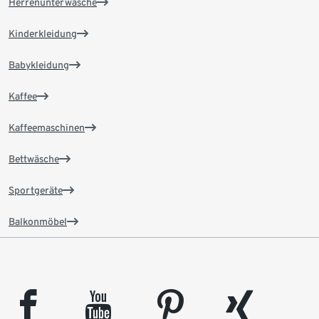
Herrenunterwäsche
Kinderkleidung
Babykleidung
Kaffee
Kaffeemaschinen
Bettwäsche
Sportgeräte
Balkonmöbel
facebook
youtube
pinterest
xing