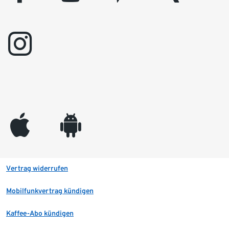
instagram
appleinc
android
Vertrag widerrufen
Mobilfunkvertrag kündigen
Kaffee-Abo kündigen