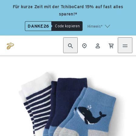
Für kurze Zeit mit der TchiboCard 15% auf fast alles
sparen!*
DANKE26
Code kopieren
Hinweis*