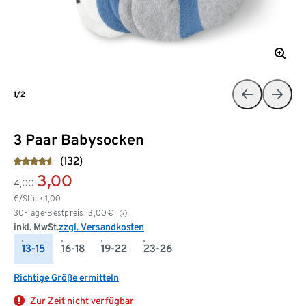
1/2
3 Paar Babysocken
(132)
3,00
4,00
€/Stück
1,00
30-Tage-Bestpreis:
3,00
€
inkl. MwSt.
zzgl. Versandkosten
13-15
16-18
19-22
23-26
Richtige Größe ermitteln
Zur Zeit nicht verfügbar