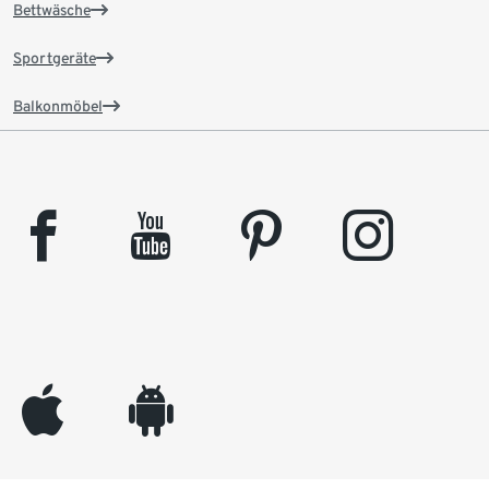
Bettwäsche
Sportgeräte
Balkonmöbel
facebook
youtube
pinterest
instagram
appleinc
android