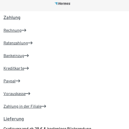
Zahlung
Rechnung
Ratenzahlung
Bankeinzug
Kreditkarte
Paypal
Vorauskasse
Zahlung in der Filiale
Lieferung
Gratisversand ab 29 € & kostenlose Rücksendung.