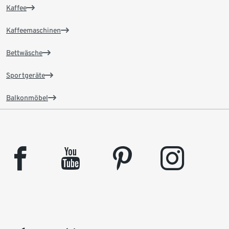
Kaffee
Kaffeemaschinen
Bettwäsche
Sportgeräte
Balkonmöbel
facebook
youtube
pinterest
instagram