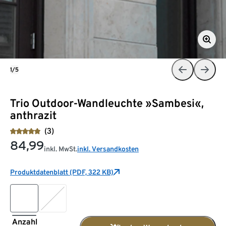
1/5
Trio Outdoor-Wandleuchte »Sambesi«,
anthrazit
(3)
84,99
inkl. MwSt.
inkl. Versandkosten
Produktdatenblatt (PDF, 322 KB)
Anzahl