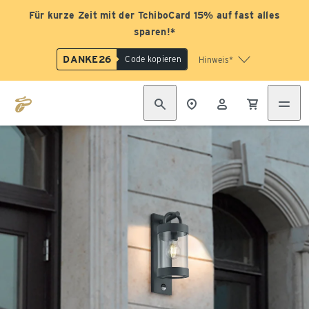
Für kurze Zeit mit der TchiboCard 15% auf fast alles
sparen!*
DANKE26
Code kopieren
Hinweis*