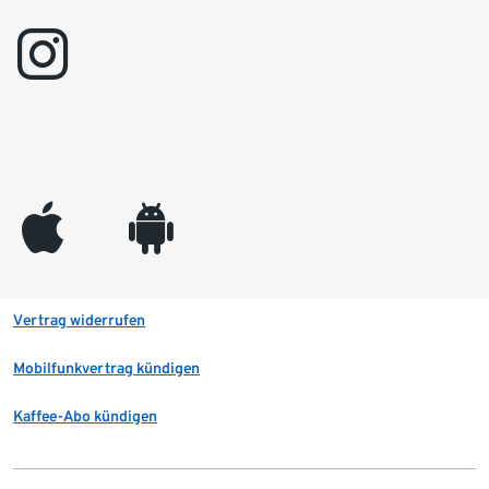
instagram
appleinc
android
Vertrag widerrufen
Mobilfunkvertrag kündigen
Kaffee-Abo kündigen