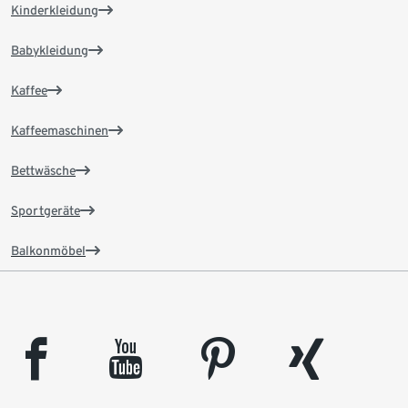
Kinderkleidung
Babykleidung
Kaffee
Kaffeemaschinen
Bettwäsche
Sportgeräte
Balkonmöbel
facebook
youtube
pinterest
xing