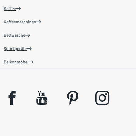
Kaffee
Kaffeemaschinen
Bettwäsche
Sportgeräte
Balkonmöbel
facebook
youtube
pinterest
instagram