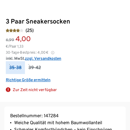
3 Paar Sneakersocken
(25)
4,00
6,99
€/Paar
1,33
30-Tage-Bestpreis:
4,00
€
inkl. MwSt.
zzgl. Versandkosten
35-38
39-42
Richtige Größe ermitteln
Zur Zeit nicht verfügbar
Bestellnummer: 147284
Weiche Qualität mit hohem Baumwollanteil
Schmales Komfortbündchen – kein Einschnüren