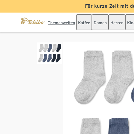
Für kurze Zeit mit d
Themenwelten
Kaffee
Damen
Herren
Kin