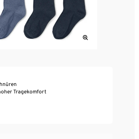
chnüren
, hoher Tragekomfort