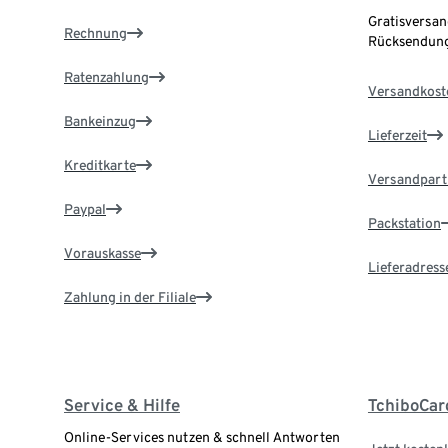
Gratisversan
Rechnung
Rücksendung
Ratenzahlung
Versandkost
Bankeinzug
Lieferzeit
Kreditkarte
Versandpart
Paypal
Packstation
Vorauskasse
Lieferadress
Zahlung in der Filiale
Service & Hilfe
TchiboCar
Online-Services nutzen & schnell Antworten