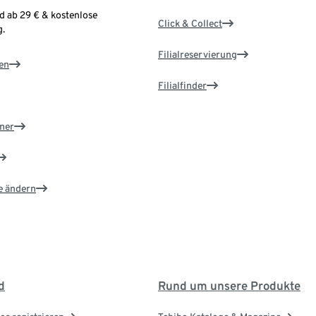
d ab 29 € & kostenlose
Click & Collect
.
Filialreservierung
en
Filialfinder
ner
e ändern
d
Rund um unsere Produkte