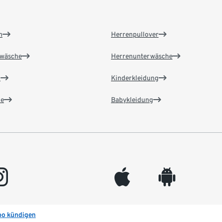
n
Herrenpullover
wäsche
Herrenunterwäsche
n
Kinderkleidung
e
Babykleidung
gram
appleinc
android
bo kündigen