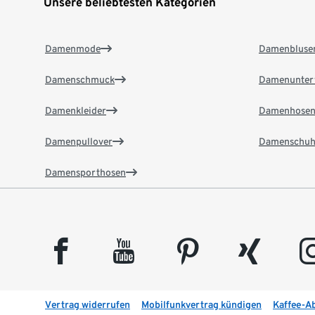
Unsere beliebtesten Kategorien
Damenmode
Damenbluse
Damenschmuck
Damenunter
Damenkleider
Damenhose
Damenpullover
Damenschuh
Damensporthosen
facebook
youtube
pinterest
xing
insta
Vertrag widerrufen
Mobilfunkvertrag kündigen
Kaffee-A