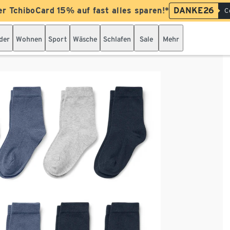
er TchiboCard 15% auf fast alles sparen!*
DANKE26
C
der
Wohnen
Sport
Wäsche
Schlafen
Sale
Mehr