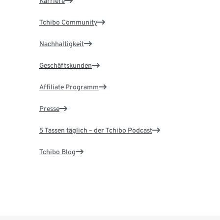
Karriere
Tchibo Community
Nachhaltigkeit
Geschäftskunden
Affiliate Programm
Presse
5 Tassen täglich – der Tchibo Podcast
Tchibo Blog