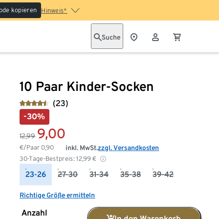
ode kopieren
Hinweis*
Suche
10 Paar Kinder-Socken
(23)
-30%
9,00
12,99
€/Paar
0,90
inkl. MwSt.
zzgl. Versandkosten
30-Tage-Bestpreis:
12,99
€
23-26
27-30
31-34
35-38
39-42
Richtige Größe ermitteln
Anzahl
In den Warenkorb