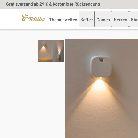
Gratisversand ab 29 € & kostenlose Rücksendung
Themenwelten
Kaffee
Damen
Herren
Kin