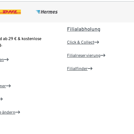
Filialabholung
d ab 29 € & kostenlose
Click & Collect
.
Filialreservierung
en
Filialfinder
ner
e ändern