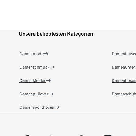
Unsere beliebtesten Kategorien
Damenmode
Damenbluse
Damenschmuck
Damenunter
Damenkleider
Damenhose
Damenpullover
Damenschuh
Damensporthosen