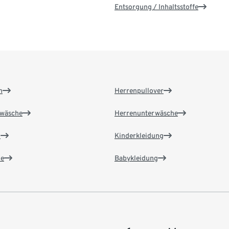
Entsorgung / Inhaltsstoffe
n
Herrenpullover
wäsche
Herrenunterwäsche
n
Kinderkleidung
e
Babykleidung