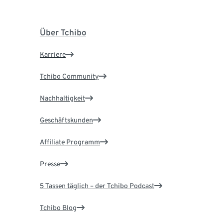
Über Tchibo
Karriere
Tchibo Community
Nachhaltigkeit
Geschäftskunden
Affiliate Programm
Presse
5 Tassen täglich – der Tchibo Podcast
Tchibo Blog