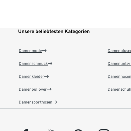
Unsere beliebtesten Kategorien
Damenmode
Damenbluse
Damenschmuck
Damenunter
Damenkleider
Damenhose
Damenpullover
Damenschuh
Damensporthosen