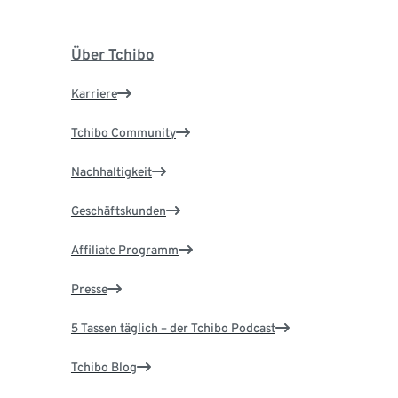
Über Tchibo
Karriere
Tchibo Community
Nachhaltigkeit
Geschäftskunden
Affiliate Programm
Presse
5 Tassen täglich – der Tchibo Podcast
Tchibo Blog