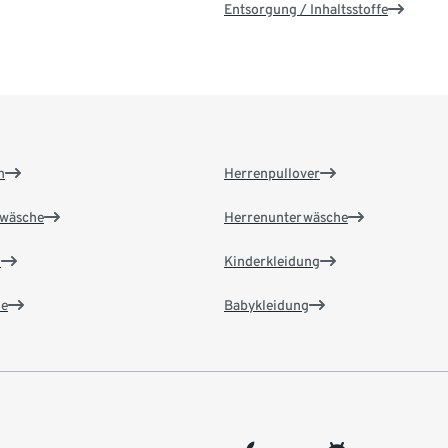
Entsorgung / Inhaltsstoffe
n
Herrenpullover
wäsche
Herrenunterwäsche
n
Kinderkleidung
e
Babykleidung