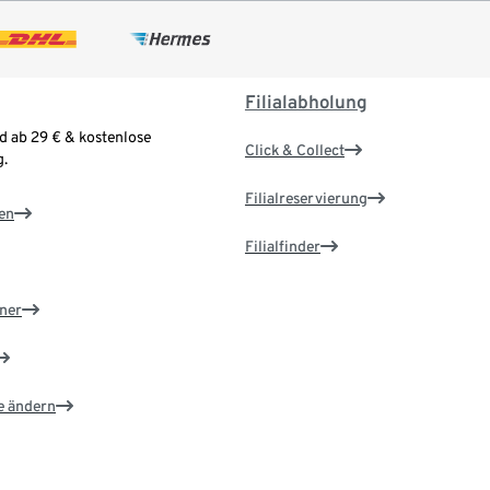
Filialabholung
d ab 29 € & kostenlose
Click & Collect
.
Filialreservierung
en
Filialfinder
ner
e ändern