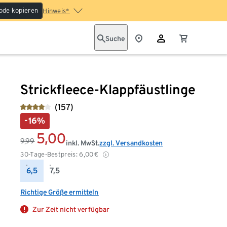
ode kopieren
Hinweis*
Suche
Strickfleece-Klappfäustlinge
(157)
-16%
5,00
9,99
inkl. MwSt.
zzgl. Versandkosten
30-Tage-Bestpreis:
6,00
€
6,5
7,5
Richtige Größe ermitteln
Zur Zeit nicht verfügbar