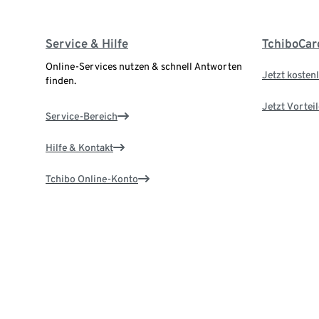
Service & Hilfe
TchiboCar
Online-Services nutzen & schnell Antworten
Jetzt kostenl
finden.
Jetzt Vortei
Service-Bereich
Hilfe & Kontakt
Tchibo Online-Konto