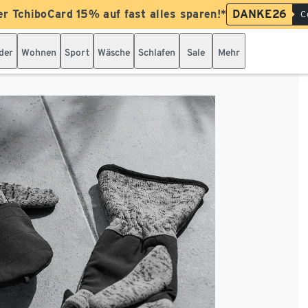
er TchiboCard 15% auf fast alles sparen!*
DANKE26
C
der
Wohnen
Sport
Wäsche
Schlafen
Sale
Mehr