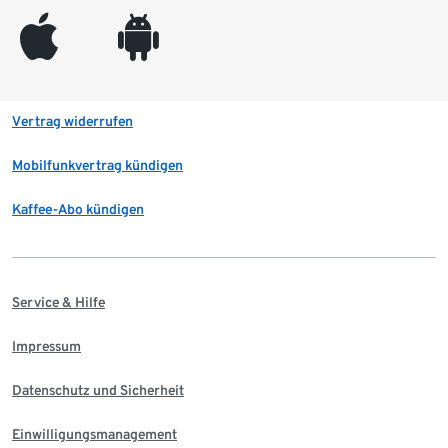
appleinc
android
Vertrag widerrufen
Mobilfunkvertrag kündigen
Kaffee-Abo kündigen
Service & Hilfe
Impressum
Datenschutz und Sicherheit
Einwilligungsmanagement