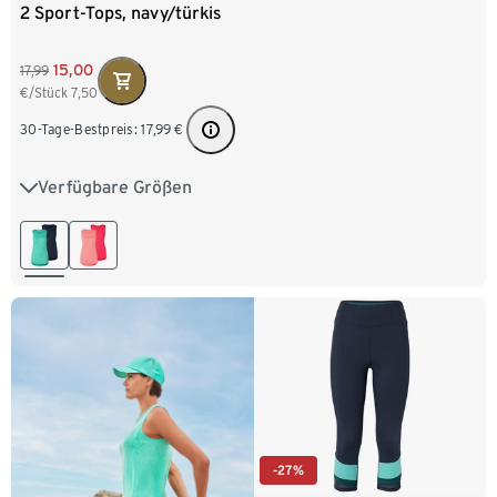
2 Sport-Tops, navy/türkis
15,00
17,99
€/Stück
7,50
30-Tage-Bestpreis:
17,99
€
Verfügbare Größen
XS 32/34
S 36/38
M 40/42
L 44/46
XL 48/50
XXL 52/54
-27%