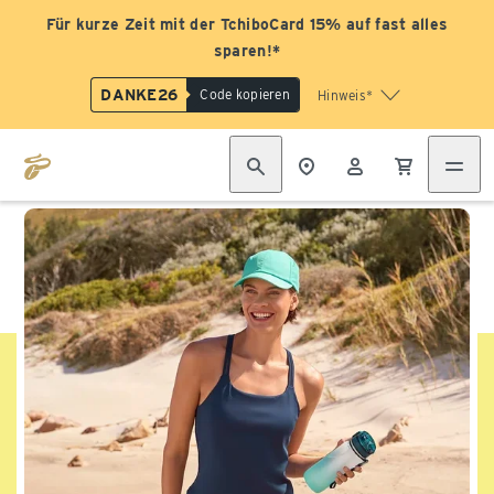
Für kurze Zeit mit der TchiboCard 15% auf fast alles
sparen!*
DANKE26
Code kopieren
Hinweis*