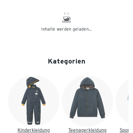
XL 48/50
Inhalte werden geladen...
Kategorien
Ende der Auflistung
Kinderkleidung
Teenagerkleidung
Sport