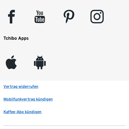
facebook
youtube
pinterest
instagram
Tchibo Apps
appleinc
android
Vertrag widerrufen
Mobilfunkvertrag kündigen
Kaffee-Abo kündigen