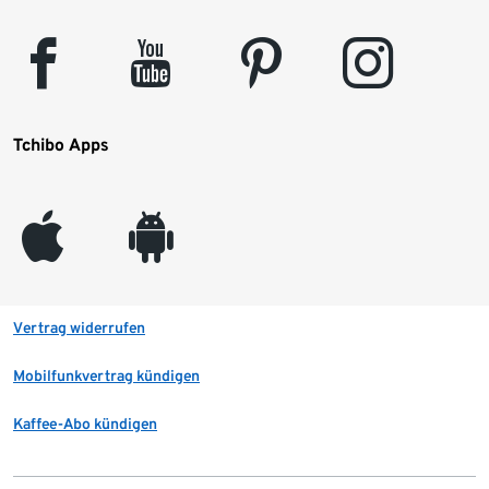
facebook
youtube
pinterest
instagram
Tchibo Apps
appleinc
android
Vertrag widerrufen
Mobilfunkvertrag kündigen
Kaffee-Abo kündigen