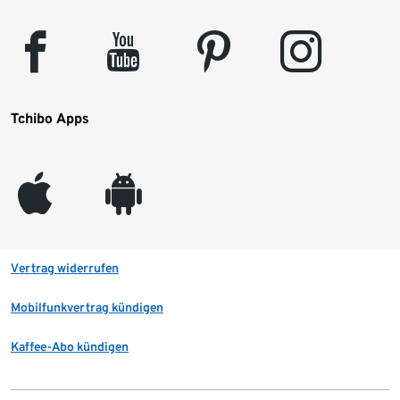
facebook
youtube
pinterest
instagram
Tchibo Apps
appleinc
android
Vertrag widerrufen
Mobilfunkvertrag kündigen
Kaffee-Abo kündigen