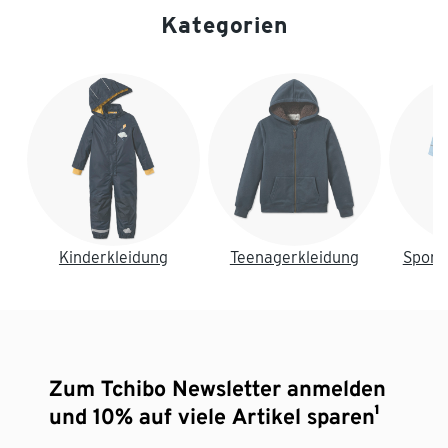
Kategorien
Ende der Auflistung
Kinderkleidung
Teenagerkleidung
Sport
Zum Tchibo Newsletter anmelden
und 10% auf viele Artikel sparen¹