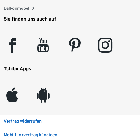
Balkonmöbel
Sie finden uns auch auf
facebook
youtube
pinterest
instagram
Tchibo Apps
appleinc
android
Vertrag widerrufen
Mobilfunkvertrag kündigen